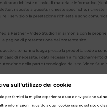
 inoltrano richieste di invio di materiale informativo (ric
sletter, risposte a quesiti, richieste specifiche, richieste
uire il servizio o la prestazione richiesta e sono comunicati
da Media Partner – Video Studio 1 in armonia con le propri
elle pagine di presentazione del presente sito.
i questo sito hanno luogo presso la predetta sede e sono
 In caso di necessità, i dati necessari al funzionamento d
tenzione della parte tecnologica del sito, Video Studio 1
io 1 s.n.c. tramite server ubicati nella comunità Europea
iva sull'utilizzo dei cookie
mente vigenti in materia di protezione e trattamento dei
ie per fornirti la miglior esperienza d'uso e navigazione sul no
ltre informazioni riguardo a quali cookie usiamo sul sito o disab