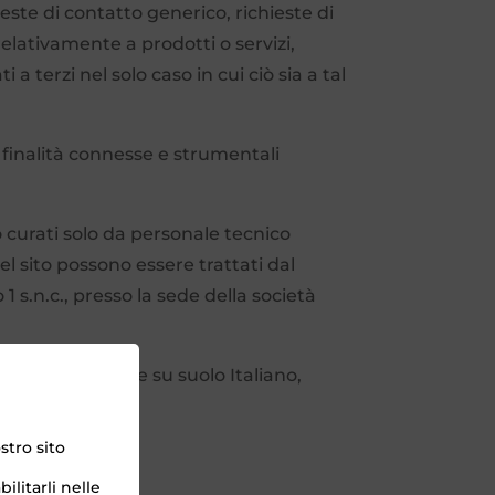
hieste di contatto generico, richieste di
 relativamente a prodotti o servizi,
 a terzi nel solo caso in cui ciò sia a tal
e finalità connesse e strumentali
 curati solo da personale tecnico
el sito possono essere trattati dal
 s.n.c., presso la sede della società
 e in particolare su suolo Italiano,
 dati personali.
stro sito
ilitarli nelle