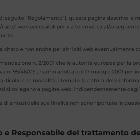
di seguito “Regolamento”), questa pagina descrive le mo
/i sito/i web accessibili per via telematica al/ai seguente
 parte.
pra citato e non anche per altri siti web eventualmente co
omandazione n. 2/2001 che le autorità europee per la prot
ttiva n. 95/46/CE , hanno adottato il 17 maggio 2001 per i
 particolare, le modalità, i tempi e la natura delle informa
sti si collegano a pagine web, indipendentemente dagli
 sintesi delle sue finalità non sono riportate in questo
.
to e Responsabile del trattamento de