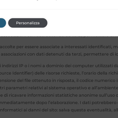
oftware preposte al funzionamento di questo sito web ac
rasmissione è implicita nell’uso dei protocolli di comunic
Personalizza
accolte per essere associate a interessati identificati, 
ssociazioni con dati detenuti da terzi, permettere di ide
accolte per essere associate a interessati identificati, 
ssociazioni con dati detenuti da terzi, permettere di ide
 indirizzi IP o i nomi a dominio dei computer utilizzati da
rce Identifier) delle risorse richieste, l’orario della rich
mensione del file ottenuto in risposta, il codice numerico 
altri parametri relativi al sistema operativo e all’ambient
ne di ricavare informazioni statistiche anonime sull’uso d
mediatamente dopo l’elaborazione. I dati potrebbero es
 informatici ai danni del sito: salva questa eventualità, a