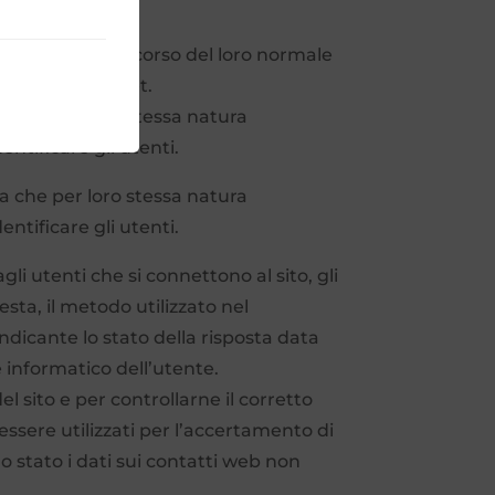
quisiscono, nel corso del loro normale
azione di Internet.
ma che per loro stessa natura
ntificare gli utenti.
ma che per loro stessa natura
ntificare gli utenti.
gli utenti che si connettono al sito, gli
iesta, il metodo utilizzato nel
indicante lo stato della risposta data
e informatico dell’utente.
el sito e per controllarne il corretto
sere utilizzati per l’accertamento di
llo stato i dati sui contatti web non