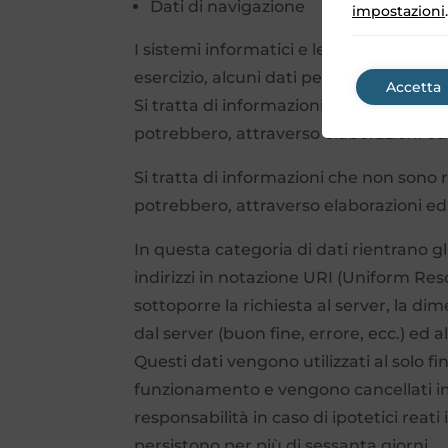
Dati di navigazione
impostazioni
.
I sistemi informatici e le procedure s
esercizio, alcuni dati personali la cui t
Accetta
Si tratta di informazioni che non sono r
potrebbero, attraverso elaborazioni ed a
Si tratta di informazioni che non sono r
potrebbero, attraverso elaborazioni ed a
In questa categoria di dati rientrano gli
indirizzi in notazione URI (Uniform Resou
sottoporre la richiesta al server, la di
dal server (buon fine, errore, ecc.) ed 
Questi dati vengono utilizzati al solo fi
funzionamento e vengono cancellati im
responsabilità in caso di ipotetici reati
persistono per più di sessanta giorni.