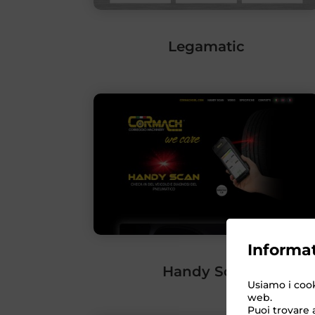
Legamatic
Informat
Handy Scan
Usiamo i cook
web.
Puoi trovare a