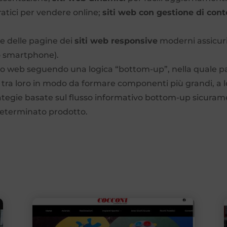
ratici per vendere online;
siti web con gestione di cont
e delle pagine dei
siti web responsive
moderni assicuri
t o smartphone).
ito web seguendo una logica “bottom-up”, nella quale par
e tra loro in modo da formare componenti più grandi, a l
rategie basate sul flusso informativo bottom-up sicura
l determinato prodotto.