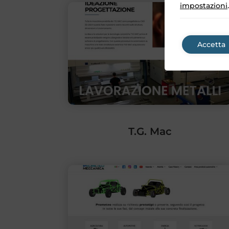
impostazioni
.
Accetta
T.G. Mac