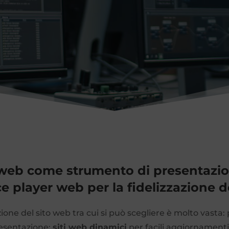
o web come strumento di presentazio
ace player web per la fidelizzazione d
azione del sito web tra cui si può scegliere è molto vast
esentazione;
siti web dinamici
per facili aggiornamenti