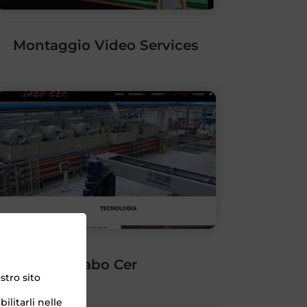
Montaggio Video Services
Labo Cer
stro sito
ilitarli nelle