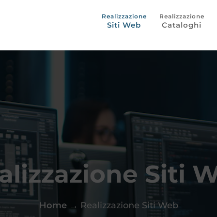
Siti Web
Cataloghi
alizzazione Siti 
Home
→
Realizzazione Siti Web