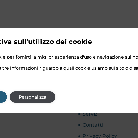
iva sull'utilizzo dei cookie
ie per fornirti la miglior esperienza d'uso e navigazione sul no
1
Sitemap
ltre informazioni riguardo a quali cookie usiamo sul sito o disab
Realizzazione Siti Web
Realizzazione Catalog
Personalizza
Realizzazione Catalog
Servizi
Contatti
Privacy Policy