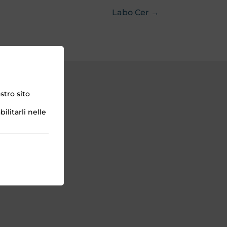
Labo Cer →
stro sito
ilitarli nelle
hi
hi Video