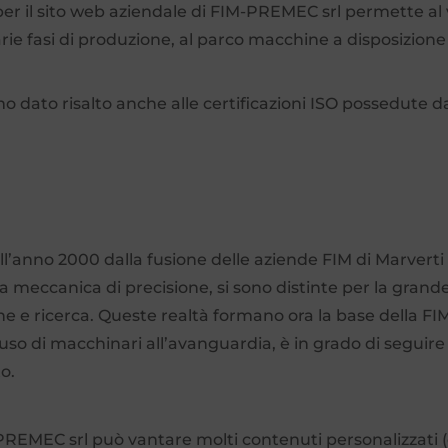
r il sito web aziendale di FIM-PREMEC srl permette al v
varie fasi di produzione, al parco macchine a disposizione
 dato risalto anche alle certificazioni ISO possedute da
ell’anno 2000 dalla fusione delle aziende FIM di Marverti
a meccanica di precisione, si sono distinte per la grand
e e ricerca. Queste realtà formano ora la base della FIM
’uso di macchinari all’avanguardia, è in grado di seguire 
to.
MEC srl può vantare molti contenuti personalizzati (qu