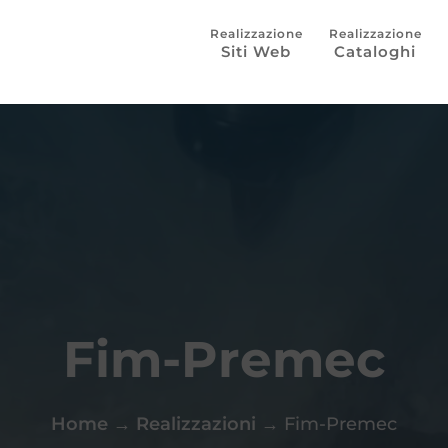
Siti Web
Cataloghi
Fim-Premec
Home
→
Realizzazioni
→
Fim-Premec