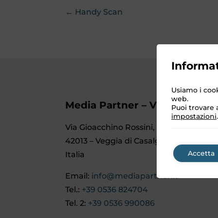
← Handy Scan
Informat
Usiamo i cook
web.
Media Partner – Video Studio 
Puoi trovare a
impostazioni
.
Via Gioacchino Rossini, 2
42013 – Veggia di Casalgrande (RE)
Accetta
Italia
Email:
info@mediapartner.it
Tel.:
+39 0536 824704
Tel. 2:
+39 0536 990086