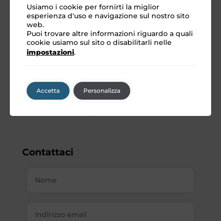
Usiamo i cookie per fornirti la miglior
Via Gioacchino Rossini, 2
esperienza d'uso e navigazione sul nostro sito
web.
42013 – Veggia di Casalgrande (RE)
Puoi trovare altre informazioni riguardo a quali
Italia
cookie usiamo sul sito o disabilitarli nelle
impostazioni
.
Email:
info@mediapartner.it
Tel.:
+39 0536 824704
Accetta
Personalizza
Tel. 2:
+39 0536 990086
P.IVA: 01290070356
Contattaci