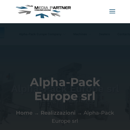
Alpha-Pack
Europe srl
Home
→
Realizzazioni
→
Alpha-Pack
Europe srl