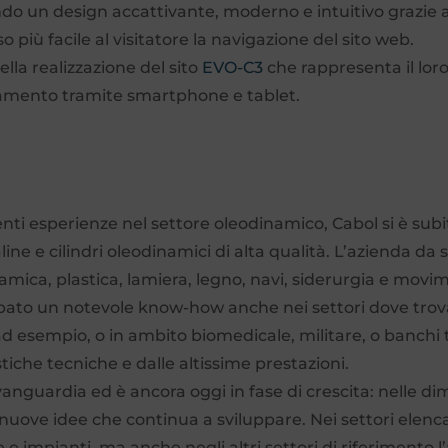
ndo un design accattivante, moderno e intuitivo grazie 
più facile al visitatore la navigazione del sito web.
lla realizzazione del sito
EVO-C3
che rappresenta il loro
ionamento tramite smartphone e tablet.
i esperienze nel settore oleodinamico, Cabol si è subi
line e cilindri oleodinamici di alta qualità. L’azienda da
ramica, plastica, lamiera, legno, navi, siderurgia e mov
luppato un notevole know-how anche nei settori dove tro
 ad esempio, o in ambito biomedicale, militare, o banchi t
istiche tecniche e dalle altissime prestazioni.
anguardia ed è ancora oggi in fase di crescita: nelle di
nuove idee che continua a sviluppare. Nei settori elenc
 e impianti, ma anche negli altri settori di riferimento 