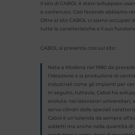
Il sito di CABOL è stato sviluppato usa
e contenuto. Così facendo abbiamo reso 
Oltre al sito CABOL ci siamo occupati de
tutte le caratteristiche e il suo funz
CABOL si presenta così sul sito:
Nata a Modena nel 1980 da precedent
l’ideazione e la produzione di centra
industriali come gli impianti per ce
In seguito, tuttavia, Cabol ha svi
evoluta: nei laboratori universitari,
servo cilindri dalle speciali caratter
Cabol è un’azienda da sempre all’av
addetti ma anche nella quantità di 
produttori e costruttori di macchine