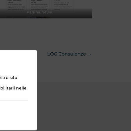
Pagina news
LOG Consulenze →
stro sito
ilitarli nelle