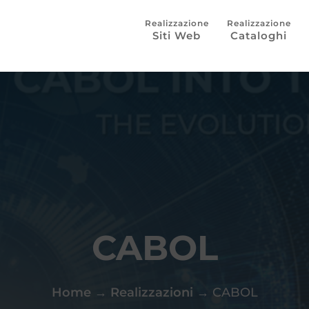
Siti Web
Cataloghi
CABOL
Home
→
Realizzazioni
→
CABOL