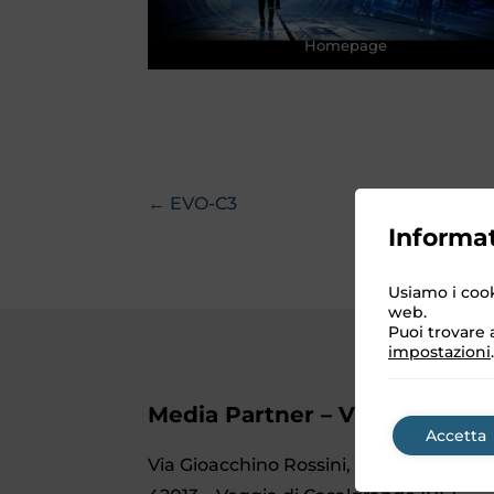
Homepage
← EVO-C3
Informat
Usiamo i cook
web.
Puoi trovare a
impostazioni
.
Media Partner – Video Studio 
Accetta
Via Gioacchino Rossini, 2