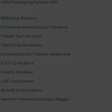
eb: LBM Packaging System SRL
: B&B luna Rubiera
b: Prometeo Meccanica srl Modena
Fratelli Turri srl Carpi
: TGM srl Spilamberto
b: Curiosando snc Fiorano Modenese
b: EVO-C3 Modena
eb: CABOL Modena
b: LOG Consulenze
: Bocedi srl Scandiano
: Werther International spa Reggio