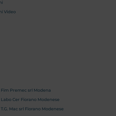
hi
hi Video
b: Fim Premec srl Modena
b: Labo Cer Fiorano Modenese
: T.G. Mac srl Fiorano Modenese