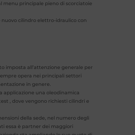
al menu principale pieno di scorciatoie
 nuovo cilindro elettro-idraulico con
to imposta all’attenzione generale per
 sempre opera nei principali settori
imentazione in genere.
va applicazione una oleodinamica
est , dove vengono richiesti cilindri e
mensioni della sede, nel numero degli
ati essa è partner dei maggiori
l’azienda sta ampliando le sue quote di