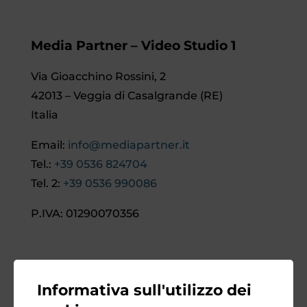
Media Partner – Video Studio 1
Via Gioacchino Rossini, 2
42013 – Veggia di Casalgrande (RE)
Italia
Email:
info@mediapartner.it
Tel.:
+39 0536 824704
Tel. 2:
+39 0536 990086
P.IVA: 01290070356
Contattaci
Informativa sull'utilizzo dei