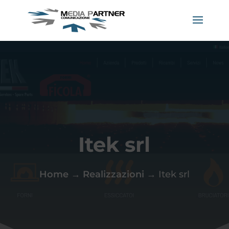
Itek srl
Home
→
Realizzazioni
→
Itek srl